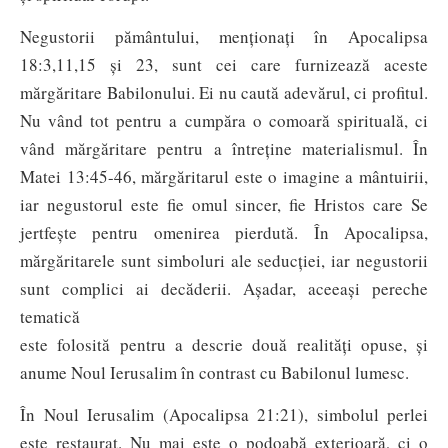
Negustorii pământului, menționați în Apocalipsa
18:3,11,15 și 23, sunt cei care furnizează aceste
mărgăritare Babilonului. Ei nu caută adevărul, ci profitul.
Nu vând tot pentru a cumpăra o comoară spirituală, ci
vând mărgăritare pentru a întreține materialismul. În
Matei 13:45-46, mărgăritarul este o imagine a mântuirii,
iar negustorul este fie omul sincer, fie Hristos care Se
jertfește pentru omenirea pierdută. În Apocalipsa,
mărgăritarele sunt simboluri ale seducției, iar negustorii
sunt complici ai decăderii. Așadar, aceeași pereche
tematică
este folosită pentru a descrie două realități opuse, și
anume Noul Ierusalim în contrast cu Babilonul lumesc.
În Noul Ierusalim (Apocalipsa 21:21), simbolul perlei
este restaurat. Nu mai este o podoabă exterioară, ci o