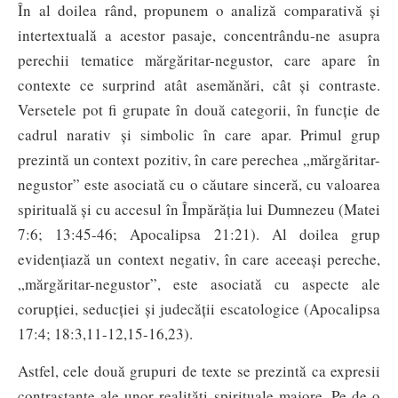
În al doilea rând, propunem o analiză comparativă și
intertextuală a acestor pasaje, concentrându-ne asupra
perechii tematice mărgăritar-negustor, care apare în
contexte ce surprind atât asemănări, cât și contraste.
Versetele pot fi grupate în două categorii, în funcție de
cadrul narativ și simbolic în care apar. Primul grup
prezintă un context pozitiv, în care perechea „mărgăritar-
negustor” este asociată cu o căutare sinceră, cu valoarea
spirituală și cu accesul în Împărăția lui Dumnezeu (Matei
7:6; 13:45-46; Apocalipsa 21:21). Al doilea grup
evidențiază un context negativ, în care aceeași pereche,
„mărgăritar-negustor”, este asociată cu aspecte ale
corupției, seducției și judecății escatologice (Apocalipsa
17:4; 18:3,11-12,15-16,23).
Astfel, cele două grupuri de texte se prezintă ca expresii
contrastante ale unor realități spirituale majore. Pe de o