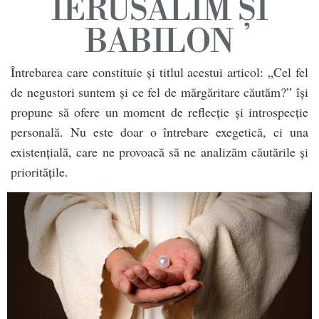
IERUSALIM ȘI
BABILON
Întrebarea care constituie și titlul acestui articol: „Cel fel
de negustori suntem și ce fel de mărgăritare căutăm?” își
propune să ofere un moment de reflecție și introspecție
personală. Nu este doar o întrebare exegetică, ci una
existențială, care ne provoacă să ne analizăm căutările și
prioritățile.