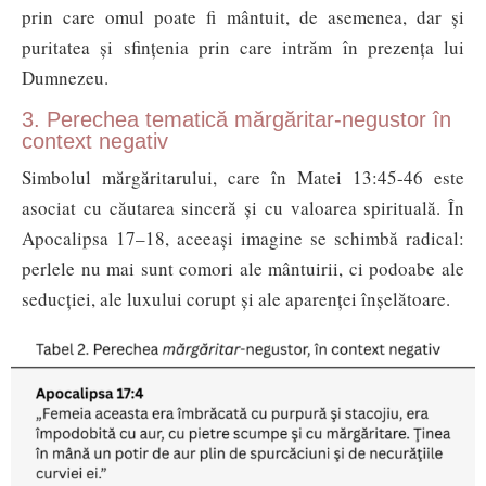
prin care omul poate fi mântuit, de asemenea, dar și
puritatea și sfințenia prin care intrăm în prezența lui
Dumnezeu.
3. Perechea tematică mărgăritar-negustor în
context negativ
Simbolul mărgăritarului, care în Matei 13:45-46 este
asociat cu căutarea sinceră și cu valoarea spirituală. În
Apocalipsa 17–18, aceeași imagine se schimbă radical:
perlele nu mai sunt comori ale mântuirii, ci podoabe ale
seducției, ale luxului corupt și ale aparenței înșelătoare.