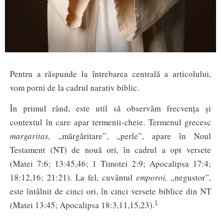
Pentru a răspunde la întrebarea centrală a articolului,
vom porni de la cadrul narativ biblic.
În primul rând, este util să observăm frecvența și
contextul în care apar termenii-cheie. Termenul grecesc
margaritas,
„mărgăritare”, „perle”, apare în Noul
Testament (NT) de nouă ori, în cadrul a opt versete
(Matei 7:6; 13:45,46; 1 Timotei 2:9; Apocalipsa 17:4;
18:12,16; 21:21). La fel, cuvântul
emporoi,
„negustor”,
este întâlnit de cinci ori, în cinci versete biblice din NT
1
(Matei 13:45; Apocalipsa 18:3,11,15,23).