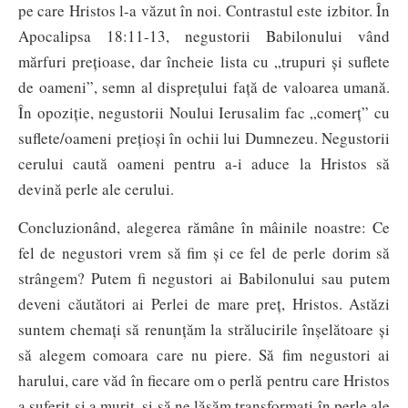
pe care Hristos l-a văzut în noi. Contrastul este izbitor. În
Apocalipsa 18:11-13, negustorii Babilonului vând
mărfuri prețioase, dar încheie lista cu „trupuri și suflete
de oameni”, semn al disprețului față de valoarea umană.
În opoziție, negustorii Noului Ierusalim fac „comerț” cu
suflete/oameni prețioși în ochii lui Dumnezeu. Negustorii
cerului caută oameni pentru a-i aduce la Hristos să
devină perle ale cerului.
Concluzionând, alegerea rămâne în mâinile noastre: Ce
fel de negustori vrem să fim și ce fel de perle dorim să
strângem? Putem fi negustori ai Babilonului sau putem
deveni căutători ai Perlei de mare preț, Hristos. Astăzi
suntem chemați să renunțăm la strălucirile înșelătoare și
să alegem comoara care nu piere. Să fim negustori ai
harului, care văd în fiecare om o perlă pentru care Hristos
a suferit și a murit, și să ne lăsăm transformați în perle ale