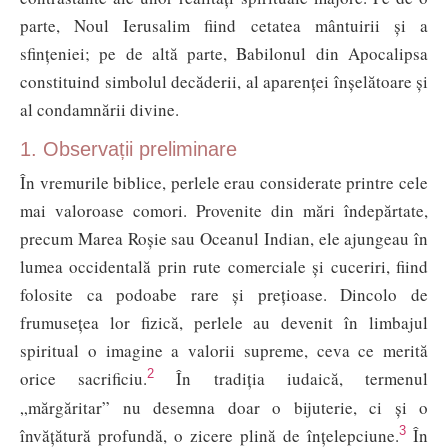
parte, Noul Ierusalim fiind cetatea mântuirii și a
sfințeniei; pe de altă parte, Babilonul din Apocalipsa
constituind simbolul decăderii, al aparenței înșelătoare și
al condamnării divine.
1. Observații preliminare
În vremurile biblice, perlele erau considerate printre cele
mai valoroase comori. Provenite din mări îndepărtate,
precum Marea Roșie sau Oceanul Indian, ele ajungeau în
lumea occidentală prin rute comerciale și cuceriri, fiind
folosite ca podoabe rare și prețioase. Dincolo de
frumusețea lor fizică, perlele au devenit în limbajul
spiritual o imagine a valorii supreme, ceva ce merită
2
orice sacrificiu.
În tradiția iudaică, termenul
„mărgăritar” nu desemna doar o bijuterie, ci și o
3
învățătură profundă, o zicere plină de înțelepciune.
În