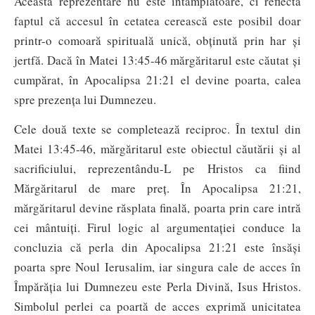
Această reprezentare nu este întâmplătoare, ci reflectă
faptul că accesul în cetatea cerească este posibil doar
printr-o comoară spirituală unică, obținută prin har și
jertfă. Dacă în Matei 13:45-46 mărgăritarul este căutat și
cumpărat, în Apocalipsa 21:21 el devine poarta, calea
spre prezența lui Dumnezeu.
Cele două texte se completează reciproc. În textul din
Matei 13:45-46, mărgăritarul este obiectul căutării și al
sacrificiului, reprezentându-L pe Hristos ca fiind
Mărgăritarul de mare preț. În Apocalipsa 21:21,
mărgăritarul devine răsplata finală, poarta prin care intră
cei mântuiți. Firul logic al argumentației conduce la
concluzia că perla din Apocalipsa 21:21 este însăși
poarta spre Noul Ierusalim, iar singura cale de acces în
Împărăția lui Dumnezeu este Perla Divină, Isus Hristos.
Simbolul perlei ca poartă de acces exprimă unicitatea