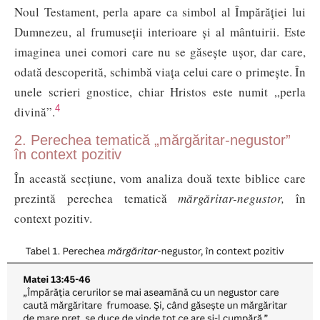
Noul Testament, perla apare ca simbol al Împărăției lui
Dumnezeu, al frumuseții interioare și al mântuirii. Este
imaginea unei comori care nu se găsește ușor, dar care,
odată descoperită, schimbă viața celui care o primește. În
unele scrieri gnostice, chiar Hristos este numit „perla
4
divină”.
2. Perechea tematică „mărgăritar-negustor”
în context pozitiv
În această secțiune, vom analiza două texte biblice care
prezintă perechea tematică
mărgăritar-negustor,
în
context pozitiv.