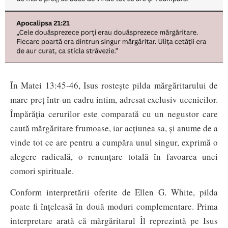
În Matei 13:45-46, Isus rostește pilda mărgăritarului de
mare preț într-un cadru intim, adresat exclusiv ucenicilor.
Împărăția cerurilor este comparată cu un negustor care
caută mărgăritare frumoase, iar acțiunea sa, și anume de a
vinde tot ce are pentru a cumpăra unul singur, exprimă o
alegere radicală, o renunțare totală în favoarea unei
comori spirituale.
Conform interpretării oferite de Ellen G. White, pilda
poate fi înțeleasă în două moduri complementare. Prima
interpretare arată că mărgăritarul Îl reprezintă pe Isus