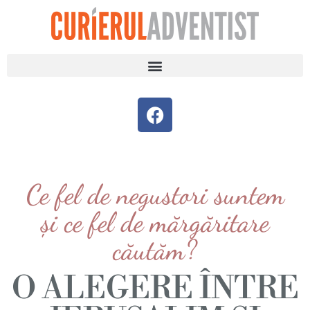
Ce fel de negustori suntem
și ce fel de mărgăritare
căutăm?
O ALEGERE ÎNTRE