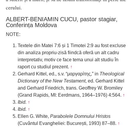
cerului.
ALBERT-BENIAMIN CUCU, pastor stagiar,
Conferința Moldova
NOTE:
Textele din Matei 7:6 și 1 Timotei 2:9 au fost excluse
din analiza propriu-zisă fiindcă oferă un alt cadru
interpretativ, motiv ce face tema unui alt studiu în
raport cu studiul prezent.
↑
Gerhard Kittel, ed., s.v. “μαργαρίτης,” in
Theological
Dictionary of the New Testament
, ed. Gerhard Kittel
and Gerhard Friedrich, trans. Geoffrey W. Bromiley
(Grand Rapids, MI: Eerdmans, 1964–1976) 4:564.
↑
Ibid.
↑
Ibid.
↑
Ellen G. White,
Parabolele Domnului Hristos
(Cuvântul Evangheliei: București, 1993) 87–88.
↑