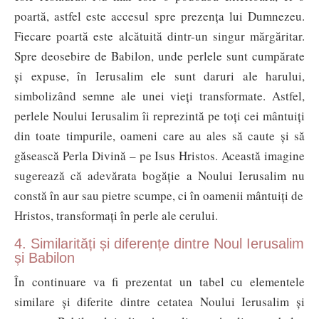
poartă, astfel este accesul spre prezența lui Dumnezeu.
Fiecare poartă este alcătuită dintr-un singur mărgăritar.
Spre deosebire de Babilon, unde perlele sunt cumpărate
și expuse, în Ierusalim ele sunt daruri ale harului,
simbolizând semne ale unei vieți transformate. Astfel,
perlele Noului Ierusalim îi reprezintă pe toți cei mântuiți
din toate timpurile, oameni care au ales să caute și să
găsească Perla Divină – pe Isus Hristos. Această imagine
sugerează că adevărata bogăție a Noului Ierusalim nu
constă în aur sau pietre scumpe, ci în oamenii mântuiți de
Hristos, transformați în perle ale cerului.
4. Similarități și diferențe dintre Noul Ierusalim
și Babilon
În continuare va fi prezentat un tabel cu elementele
similare și diferite dintre cetatea Noului Ierusalim și