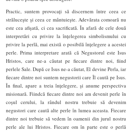
Practic, suntem provocați să discernem între ceea ce
strălucește și ceea ce mântu­iește. Adevărata comoară nu
este cea afi­șată, ci cea sacrificată. În afară de cele două
interpretări cu privire la înțelegerea simbolismului cu
privire la perlă, mai există o posibilă înțelegere a acestei
perle. Prima interpretare arată că Negustorul este Isus
Hristos, care ne-a căutat pe fiecare dintre noi, fiind
perlele Sale. După ce Isus ne-a căutat, El devine Perla, iar
fiecare dintre noi suntem negustorii care Îl caută pe Isus.
În final, apare a treia înțelegere, și anume perspectiva
misionară. Fiindcă fiecare dintre noi am devenit perle în
coșul cerului, la rândul nostru trebuie să devenim
negustori care caută alte perle în lumea aceasta. Fiecare
dintre noi trebuie să vedem în oamenii din jurul nostru
perle ale lui Hristos. Fiecare om în parte este o perlă