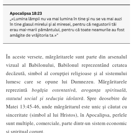
În aceste versete, mărgăritarele sunt parte din arsenalul
vizual al Babilonului, Babilonul reprezentând cetatea
decăzută, simbol al corupției religioase și al sistemului
lumesc care se opune lui Dumnezeu. Mărgăritarele
reprezintă
bogăția ostentativă, aroganța spirituală,
statutul social și seducția idolatră
. Spre deosebire de
Matei 13:45-46, unde mărgăritarul este unic și căutat cu
sinceritate (simbol al lui Hristos), în Apocalipsa, perlele
sunt multiple, comerciale, parte dintr-un sistem economic
și spiritual corupt.