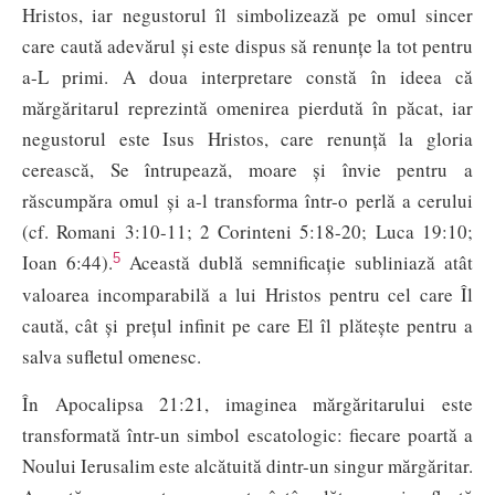
Hristos, iar negustorul îl simbolizează pe omul sincer
care caută adevărul și este dispus să renunțe la tot pentru
a-L primi. A doua interpretare constă în ideea că
mărgăritarul reprezintă omenirea pierdută în păcat, iar
negustorul este Isus Hristos, care renunță la gloria
cerească, Se întrupează, moare și învie pentru a
răscumpăra omul și a-l transforma într-o perlă a cerului
(cf. Romani 3:10-11; 2 Corinteni 5:18-20; Luca 19:10;
5
Ioan 6:44).
Această dublă semnificație subliniază atât
valoarea incomparabilă a lui Hristos pentru cel care Îl
caută, cât și prețul infinit pe care El îl plătește pentru a
salva sufletul omenesc.
În Apocalipsa 21:21, imaginea mărgăritarului este
transformată într-un simbol escatologic: fiecare poartă a
Noului Ierusalim este alcătuită dintr-un singur mărgăritar.