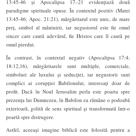
13:45-46 și Apocalipsa 17–21 evidențiază două
paradigme spirituale opuse. În contextul pozitiv (Matei
13:45-46; Apoc. 21:21), mărgăritarul este unic, de mare
preț, simbol al mântuirii, iar negustorul este fie omul
sincer care caută adevărul, fie Hristos care îl caută pe
omul pierdut.
În contrast, în contextul negativ (Apocalipsa 17:4;
18:12,16), mărgăritarele sunt multiple, comerciale,
simboluri ale luxului și seducției, iar negustorii sunt
complici ai corupției Babilonului, interesați doar de
profit. Dacă în Noul Ierusalim perla este poarta spre
prezența lui Dumnezeu, în Babilon ea rămâne o podoabă
exterioară, golită de sens spiritual și transformată într-o
poartă spre distrugere.
Astfel, aceeași imagine biblică este folosită pentru a