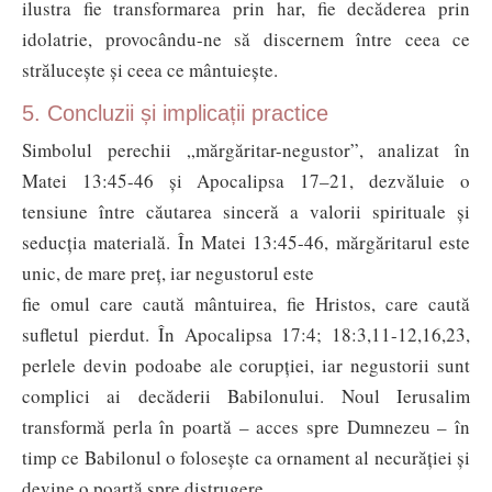
ilustra fie transformarea prin har, fie decăderea prin
idolatrie, provocându-ne să discernem între ceea ce
strălucește și ceea ce mântuiește.
5. Concluzii și implicații practice
Simbolul perechii „mărgăritar-negus­tor”, analizat în
Matei 13:45-46 și Apocalipsa 17–21, dezvăluie o
tensiune între căutarea sinceră a valorii spirituale și
seducția materială. În Matei 13:45-46, mărgăritarul este
unic, de mare preț, iar negustorul este
fie omul care caută mântuirea, fie Hristos, care caută
sufletul pierdut. În Apocalipsa 17:4; 18:3,11-12,16,23,
perlele devin podoabe ale corupției, iar negustorii sunt
complici ai decăderii Babilonului. Noul Ierusalim
transformă perla în poartă – acces spre Dumnezeu – în
timp ce Babilonul o folosește ca ornament al necurăției și
devine o poartă spre distrugere.