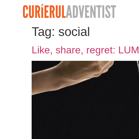
Tag:
social
Like, share, regret: LU