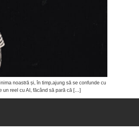
 inima noastră și, în timp,ajung să se confunde cu
e un reel cu AI, făcând să pară că […]