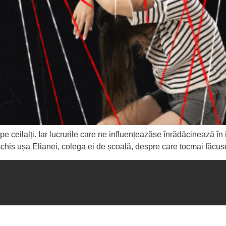
pe ceilalți. Iar lucrurile care ne influențeazăse înrădăcinează în
chis ușa Elianei, colega ei de școală, despre care tocmai făcus