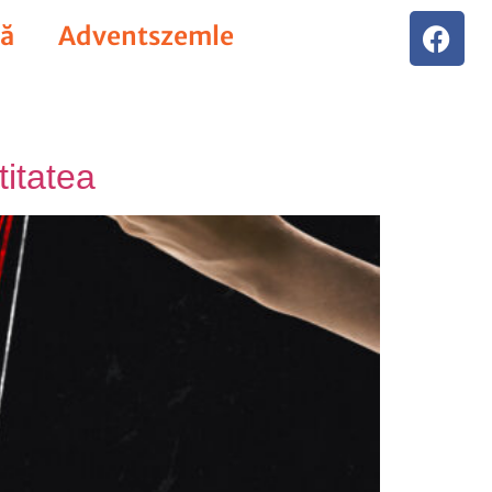
vă
Adventszemle
titatea