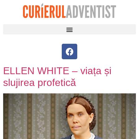
ELLEN WHITE – viața și
slujirea profetică