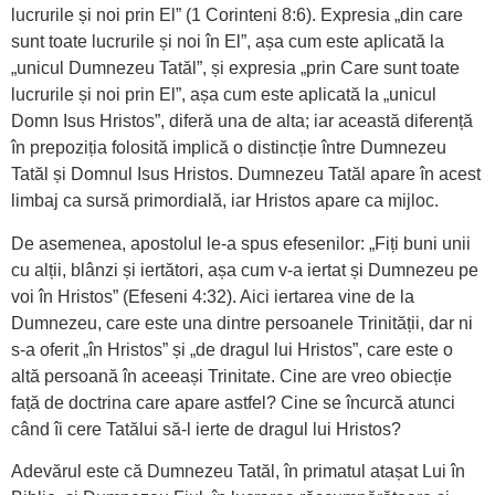
lucrurile și noi prin El” (1 Corinteni 8:6). Expresia „din care
sunt toate lucrurile și noi în El”, așa cum este aplicată la
„unicul Dumnezeu Tatăl”, și expresia „prin Care sunt toate
lucrurile și noi prin El”, așa cum este aplicată la „unicul
Domn Isus Hristos”, diferă una de alta; iar această diferență
în prepoziția folosită implică o distincție între Dumnezeu
Tatăl și Domnul Isus Hristos. Dumnezeu Tatăl apare în acest
limbaj ca sursă primordială, iar Hristos apare ca mijloc.
De asemenea, apostolul le-a spus efesenilor: „Fiți buni unii
cu alții, blânzi și iertători, așa cum v-a iertat și Dumnezeu pe
voi în Hristos” (Efeseni 4:32). Aici iertarea vine de la
Dumnezeu, care este una dintre persoanele Trinității, dar ni
s-a oferit „în Hristos” și „de dragul lui Hristos”, care este o
altă persoană în aceeași Trinitate. Cine are vreo obiecție
față de doctrina care apare astfel? Cine se încurcă atunci
când îi cere Tatălui să-l ierte de dragul lui Hristos?
Adevărul este că Dumnezeu Tatăl, în primatul atașat Lui în