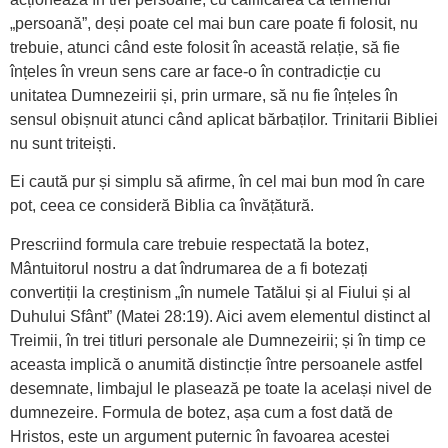
„persoană”, deși poate cel mai bun care poate fi folosit, nu
trebuie, atunci când este folosit în această relație, să fie
înțeles în vreun sens care ar face-o în contradicție cu
unitatea Dumnezeirii și, prin urmare, să nu fie înțeles în
sensul obișnuit atunci când aplicat bărbaților. Trinitarii Bibliei
nu sunt triteiști.
Ei caută pur și simplu să afirme, în cel mai bun mod în care
pot, ceea ce consideră Biblia ca învățătură.
Prescriind formula care trebuie respectată la botez,
Mântuitorul nostru a dat îndrumarea de a fi botezați
convertiții la creștinism „în numele Tatălui și al Fiului și al
Duhului Sfânt” (Matei 28:19). Aici avem elementul distinct al
Treimii, în trei titluri personale ale Dumnezeirii; și în timp ce
aceasta implică o anumită distincție între persoanele astfel
desemnate, limbajul le plasează pe toate la același nivel de
dumnezeire. Formula de botez, așa cum a fost dată de
Hristos, este un argument puternic în favoarea acestei