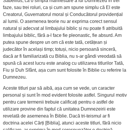
Sabellius, ca o simplă manifestare a lui Dumnezeu în trei
faze, sau trei roluri, ca și cum am spune simplu că El este
Creatorul, Guvernatorul moral și Conducătorul providențial
al lumii. O asemenea teorie nu ar exprima corect sensul
natural și adecvat al limbajului biblic și nu poate fi atribuită
limbajului biblic, fără a-l face fie pleonastic, fie absurd. Am
putea spune despre un om că este tată, cetățean și
judecător în același timp; totuși, nicio persoană sinceră,
dacă ar fi familiarizată cu Biblia, nu s-ar gândi vreodată să
spună că acest lucru este analog cu utilizarea titlurilor Tată,
Fiu și Duh Sfânt, așa cum sunt folosite în Biblie cu referire la
Dumnezeu.
Aceste titluri par să aibă, așa cum se vede, un caracter
personal și sunt în mod evident folosite astfel. Singurul motiv
pentru care termenii trebuie calificați pentru o astfel de
utilizare provine din faptul că unitatea Dumnezeirii este
revelată de asemenea în Biblie. Dacă tri-teismul ar fi
doctrina acelei Cărți [Biblia], atunci aceste titluri, fără nicio
calificare, ar exprima în mod corespunzător o doctrină