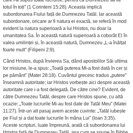
totul în toți” (1 Corinteni 15:28). Aceasta implică
subordonarea Fiului față de Dumnezeu Tatăl. Iar această
subordonare, oricare ar fi natura ei exactă, se referă în mod
evident la natura superioară a lui Hristos, nu doar la
umanitatea Sa. În această natură superioară a coborât El în
valea umilinței și, în această natură, Dumnezeu „L-a înălțat
foarte mult” (Filipeni 2:9).
Când Hristos, după învierea Sa, dând apostolilor Săi ultima
lor misiune, le-a spus: „Toată puterea Mi-a fost dată în cer și
pe pământ” (Matei 28:18). Cuvântul grecesc tradus „putere”
înseamnă autoritate; iar Hristos vorbește aici despre această
autoritate care i-a fost delegată. De către cine? Evident, de
către Dumnezeu Tatăl, despre care Hristos spune, cu altă
ocazie: „Toate lucrurile Mi-au fost date de Tatăl Meu” (Matei
11:27). Într-un alt pasaj avem aceste cuvinte: „Tatăl iubește
pe Fiul și a dat toate lucrurile în mâna Lui” (Ioan 3:35).
Aceste scripturi, luate împreună, arată că su­bordonarea lui
Hristos față de Dumnezeu Tatăl, așa cum se spune în Biblie,