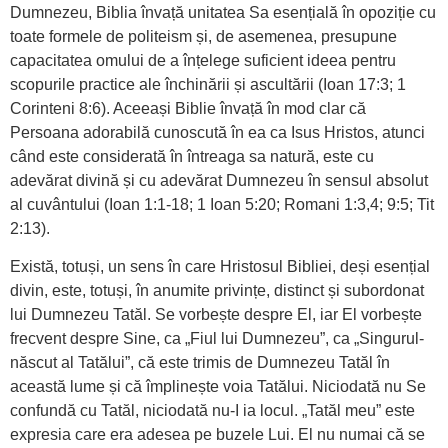
Dumnezeu, Biblia învață unitatea Sa esențială în opoziție cu
toate formele de politeism și, de asemenea, presupune
capacitatea omului de a înțelege suficient ideea pentru
scopurile practice ale închinării și ascultării (Ioan 17:3; 1
Corinteni 8:6). Aceeași Biblie învață în mod clar că
Persoana adorabilă cunoscută în ea ca Isus Hristos, atunci
când este considerată în întreaga sa natură, este cu
adevărat divină și cu adevărat Dumnezeu în sensul absolut
al cuvântului (Ioan 1:1-18; 1 Ioan 5:20; Romani 1:3,4; 9:5; Tit
2:13).
Există, totuși, un sens în care Hristosul Bibliei, deși esențial
divin, este, totuși, în anumite privințe, distinct și subordonat
lui Dumnezeu Tatăl. Se vor­bește despre El, iar El vorbește
frecvent despre Sine, ca „Fiul lui Dumnezeu”, ca „Singurul-
născut al Tatălui”, că este trimis de Dumnezeu Tatăl în
această lume și că împlinește voia Tatălui. Niciodată nu Se
confundă cu Tatăl, niciodată nu-I ia locul. „Tatăl meu” este
expresia care era adesea pe buzele Lui. El nu numai că se