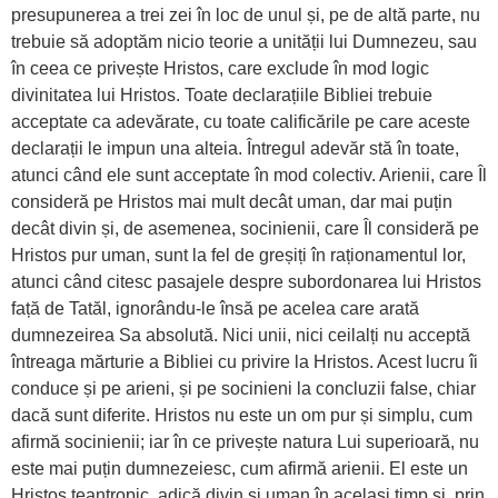
presupunerea a trei zei în loc de unul și, pe de altă parte, nu
trebuie să adoptăm nicio teorie a unității lui Dumnezeu, sau
în ceea ce privește Hristos, care exclude în mod logic
divinitatea lui Hristos. Toate declarațiile Bibliei trebuie
acceptate ca adevărate, cu toate calificările pe care aceste
declarații le impun una alteia. Întregul adevăr stă în toate,
atunci când ele sunt acceptate în mod colectiv. Arienii, care Îl
consideră pe Hristos mai mult decât uman, dar mai puțin
decât divin și, de asemenea, socinienii, care Îl consideră pe
Hristos pur uman, sunt la fel de greșiți în raționamentul lor,
atunci când citesc pasajele despre subordonarea lui Hristos
față de Tatăl, ignorându-le însă pe acelea care arată
dumnezeirea Sa absolută. Nici unii, nici ceilalți nu acceptă
întreaga mărturie a Bibliei cu privire la Hristos. Acest lucru îi
conduce și pe arieni, și pe socinieni la concluzii false, chiar
dacă sunt diferite. Hristos nu este un om pur și simplu, cum
afirmă socinienii; iar în ce privește natura Lui superioară, nu
este mai puțin dumnezeiesc, cum afirmă arienii. El este un
Hristos teantropic, adică divin și uman în același timp și, prin