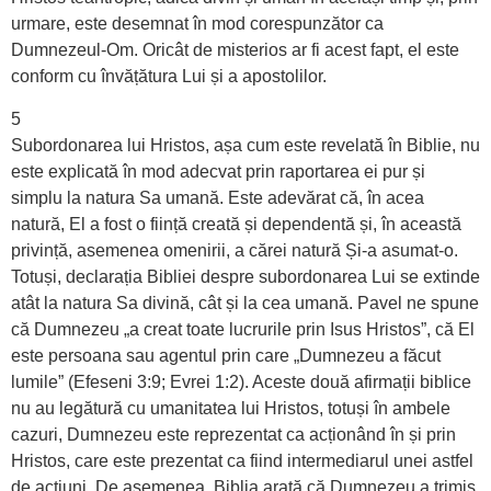
urmare, este desemnat în mod corespunzător ca
Dumnezeul-Om. Oricât de misterios ar fi acest fapt, el este
conform cu învățătura Lui și a apostolilor.
5
Subordonarea lui Hristos, așa cum este revelată în Biblie, nu
este explicată în mod adecvat prin raportarea ei pur și
simplu la natura Sa umană. Este adevărat că, în acea
natură, El a fost o ființă creată și dependentă și, în această
privință, asemenea omenirii, a cărei natură Și-a asumat-o.
Totuși, declarația Bibliei despre subordonarea Lui se extinde
atât la natura Sa divină, cât și la cea umană. Pavel ne spune
că Dumnezeu „a creat toate lucrurile prin Isus Hristos”, că El
este persoana sau agentul prin care „Dumnezeu a făcut
lumile” (Efeseni 3:9; Evrei 1:2). Aceste două afirmații biblice
nu au legătură cu umanitatea lui Hristos, totuși în ambele
cazuri, Dumnezeu este reprezentat ca acționând în și prin
Hristos, care este prezentat ca fiind intermediarul unei astfel
de acțiuni. De asemenea, Biblia arată că Dumnezeu a trimis