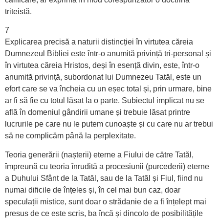
triteistă.
7
Explicarea precisă a naturii distincției în virtutea căreia
Dumnezeul Bibliei este într-o anumită privință tri-personal și
în virtutea căreia Hristos, deși în esență divin, este, într-o
anumită privință, subordonat lui Dumnezeu Tatăl, este un
efort care se va încheia cu un eșec total și, prin urmare, bine
ar fi să fie cu totul lăsat la o parte. Subiectul implicat nu se
află în domeniul gândirii umane și trebuie lăsat printre
lucrurile pe care nu le putem cunoaște și cu care nu ar trebui
să ne complicăm până la perplexitate.
Teoria generării (nașterii) eterne a Fiului de către Tatăl,
împreună cu teoria înrudită a procesiunii (purcederii) eterne
a Duhului Sfânt de la Tatăl, sau de la Tatăl și Fiul, fiind nu
numai dificile de înțeles și, în cel mai bun caz, doar
speculații mistice, sunt doar o strădanie de a fi înțelept mai
presus de ce este scris, ba încă și dincolo de posibilitățile