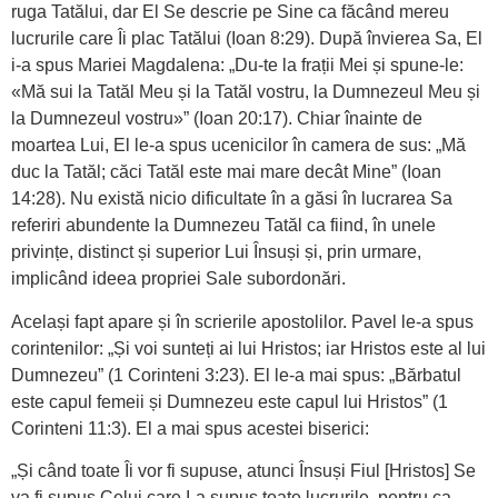
ruga Tatălui, dar El Se descrie pe Sine ca făcând mereu
lucrurile care Îi plac Tatălui (Ioan 8:29). După învierea Sa, El
i-a spus Mariei Magdalena: „Du-te la frații Mei și spune-le:
«Mă sui la Tatăl Meu și la Tatăl vostru, la Dumnezeul Meu și
la Dumnezeul vostru»” (Ioan 20:17). Chiar înainte de
moartea Lui, El le-a spus ucenicilor în camera de sus: „Mă
duc la Tatăl; căci Tatăl este mai mare decât Mine” (Ioan
14:28). Nu există nicio dificultate în a găsi în lucrarea Sa
referiri abundente la Dumnezeu Tatăl ca fiind, în unele
privințe, distinct și superior Lui Însuși și, prin urmare,
implicând ideea propriei Sale subordonări.
Același fapt apare și în scrierile apostolilor. Pavel le-a spus
corintenilor: „Și voi sunteți ai lui Hristos; iar Hristos este al lui
Dumnezeu” (1 Corinteni 3:23). El le-a mai spus: „Bărbatul
este capul femeii și Dumnezeu este capul lui Hristos” (1
Corinteni 11:3). El a mai spus acestei biserici:
„Și când toate Îi vor fi supuse, atunci Însuși Fiul [Hristos] Se
va fi supus Celui care I-a supus toate lucrurile, pentru ca