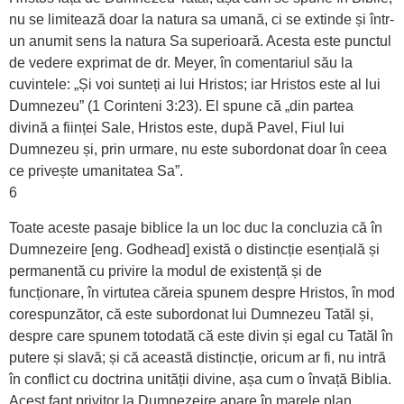
nu se limitează doar la natura sa umană, ci se extinde și într-
un anumit sens la natura Sa superioară. Acesta este punctul
de vedere exprimat de dr. Meyer, în comentariul său la
cuvintele: „Și voi sunteți ai lui Hristos; iar Hristos este al lui
Dumnezeu” (1 Corinteni 3:23). El spune că „din partea
divină a ființei Sale, Hristos este, după Pavel, Fiul lui
Dumnezeu și, prin urmare, nu este subordonat doar în ceea
ce privește umanitatea Sa”.
6
Toate aceste pasaje biblice la un loc duc la concluzia că în
Dumnezeire [eng. Godhead] există o distincție esențială și
permanentă cu privire la modul de existență și de
funcționare, în virtutea căreia spunem despre Hristos, în mod
corespunzător, că este subordonat lui Dumnezeu Tatăl și,
despre care spunem totodată că este divin și egal cu Tatăl în
putere și slavă; și că această distincție, oricum ar fi, nu intră
în conflict cu doctrina unității divine, așa cum o învață Biblia.
Acest fapt privitor la Dumnezeire apare în marele plan