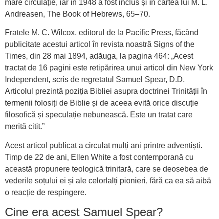
mare circulație, iar în 1948 a fost inclus și în cartea lui M. L.
Andreasen, The Book of Hebrews, 65–70.
Fratele M. C. Wilcox, editorul de la Pacific Press, făcând
publicitate acestui articol în revista noastră Signs of the
Times, din 28 mai 1894, adăuga, la pagina 464: „Acest
tractat de 16 pagini este retipărirea unui articol din New York
Independent, scris de regretatul Samuel Spear, D.D.
Articolul prezintă poziția Bibliei asupra doctrinei Trinității în
termenii folosiți de Biblie și de aceea evită orice discuție
filosofică și speculație nebunească. Este un tratat care
merită citit.”
Acest articol publicat a circulat mulți ani printre adventiști.
Timp de 22 de ani, Ellen White a fost contemporană cu
această propunere teologică trinitară, care se deosebea de
vederile soțului ei și ale celorlalți pionieri, fără ca ea să aibă
o reacție de respingere.
Cine era acest Samuel Spear?