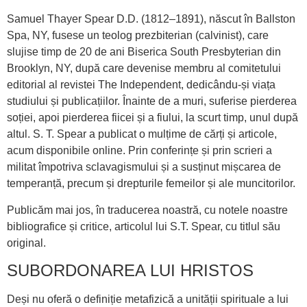
Samuel Thayer Spear D.D. (1812–1891), născut în Ballston
Spa, NY, fusese un teolog prezbiterian (calvinist), care
slujise timp de 20 de ani Biserica South Presbyterian din
Brooklyn, NY, după care devenise membru al comitetului
editorial al revistei The Independent, dedicându-și viața
studiului și publicațiilor. Înainte de a muri, suferise pierderea
soției, apoi pierderea fiicei și a fiului, la scurt timp, unul după
altul. S. T. Spear a publicat o mulțime de cărți și articole,
acum disponibile online. Prin conferințe și prin scrieri a
militat împotriva sclavagismului și a susținut mișcarea de
temperanță, precum și drepturile femeilor și ale muncitorilor.
Publicăm mai jos, în traducerea noastră, cu notele noastre
bibliografice și critice, articolul lui S.T. Spear, cu titlul său
original.
SUBORDONAREA LUI HRISTOS
Deși nu oferă o definiție metafizică a unității spi­rituale a lui