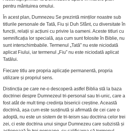
pentru mântuirea omului.
În acest plan, Dumnezeu Se prezintă minților noastre sub
titlurile personale de Tată, Fiu și Duh Sfânt, cu diversitate în
funcții, relații și acțiuni cu privire la oameni. Aceste titluri cu
semnificația lor specială, așa cum sunt folosite în Biblie, nu
sunt interschimbabile. Termenul „Tată” nu este niciodată
aplicat Fiului, iar termenul „Fiu” nu este niciodată aplicat
Tatălui.
Fiecare titlu are propria aplicație permanentă, propria
utilizare și propriul sens.
Distincția pe care ne-o descoperă astfel Biblia stă la baza
doctrinei despre Dumnezeul tri-personal sau tri-unic, care a
fost atât de mult timp credința bisericii creștine. Această
doctrină, așa cum este susținută și afirmată de cei care o
adoptă, nu este un sistem de tri-teism sau doctrina celor trei
zei, ci este doctrina unui singur Dumnezeu care subzistă și
acționează în trei persoane, cu calificarea că termenul