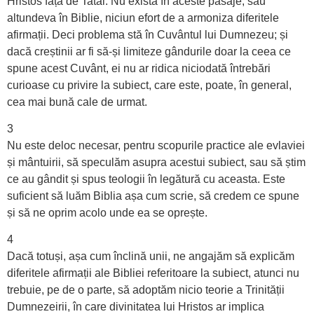
Hristos față de Tatăl. Nu există în aceste pasaje, sau
altundeva în Biblie, niciun efort de a armoniza diferitele
afirmații. Deci problema stă în Cuvântul lui Dumnezeu; și
dacă creștinii ar fi să-și limiteze gândurile doar la ceea ce
spune acest Cuvânt, ei nu ar ridica niciodată întrebări
curioase cu privire la subiect, care este, poate, în general,
cea mai bună cale de urmat.
3
Nu este deloc necesar, pentru scopurile practice ale evlaviei
și mântuirii, să speculăm asupra acestui subiect, sau să știm
ce au gândit și spus teologii în legătură cu aceasta. Este
suficient să luăm Biblia așa cum scrie, să credem ce spune
și să ne oprim acolo unde ea se oprește.
4
Dacă totuși, așa cum înclină unii, ne angajăm să explicăm
diferitele afirmații ale Bibliei referitoare la subiect, atunci nu
trebuie, pe de o parte, să adoptăm nicio teorie a Trinității
Dumnezeirii, în care divinitatea lui Hristos ar implica