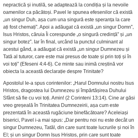
nepractică și inutilă, se adaptează la condiția și la nevoile
oamenilor ca păcătoși. Pavel le spunea efesenilor că există
„un singur Duh, așa cum una singură este speranța la care
ați fost chemați”. Apoi a adăugat că există „un singur Domn”,
Isus Hristos, căruia Îi corespunde „o singură credință” și „un
singur botez”. Iar în final, urcând la punctul culminant al
acestui gând, a adăugat că există „un singur Dumnezeu și
Tată al tuturor, care este mai presus de toate și prin toți și în
voi toți” (Efeseni 4:4-6). Ce minte sau inimă creștină vor
obiecta la această declarație despre Trinitate?
Apostolul le-a spus corintenilor: „Harul Domnului nostru Isus
Hristos, dragostea lui Dumnezeu și împărtășirea Duhului
Sfânt să fie cu voi toți. Amin! (2 Corinteni 13:14). Cine ar găsi
vreo greșeală în Trinitatea Dumnezeirii, așa cum este
prezentată în această rugăciune binefăcătoare? Aceleiași
biserici, Pavel i-a mai spus: „Dar pentru noi nu este decât un
singur Dumnezeu, Tatăl, din care sunt toate lucrurile și noi în
El; și un singur Domn Isus Hristos, prin care sunt toate