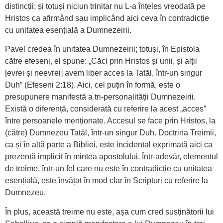
distincții; și totuși niciun trinitar nu L-a înțeles vreodată pe
Hristos ca afirmând sau implicând aici ceva în contradicție
cu unitatea esențială a Dumnezeirii.
Pavel credea în unitatea Dumnezeirii; totuși, în Epistola
către efeseni, el spune: „Căci prin Hristos și unii, și alții
[evrei și neevrei] avem liber acces la Tatăl, într-un singur
Duh” (Efeseni 2:18). Aici, cel puțin în formă, este o
presupunere manifestă a tri-personalității Dumnezeirii.
Există o diferență, considerată cu referire la acest „acces”
între persoanele menționate. Accesul se face prin Hristos, la
(către) Dumnezeu Tatăl, într-un singur Duh. Doctrina Treimii,
ca și în altă parte a Bibliei, este incidental exprimată aici ca
prezentă implicit în mintea apostolului. Într-adevăr, elementul
de treime, într-un fel care nu este în contradicție cu unitatea
esențială, este învățat în mod clar în Scripturi cu referire la
Dumnezeu.
În plus, această treime nu este, așa cum cred susținătorii lui