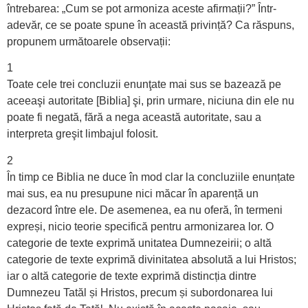
întrebarea: „Cum se pot armoniza aceste afirmații?” Într-
adevăr, ce se poate spune în această privință? Ca răspuns,
propunem următoarele observații:
1
Toate cele trei concluzii enunţate mai sus se bazează pe
aceeaşi autoritate [Biblia] şi, prin urmare, niciuna din ele nu
poate fi negată, fără a nega această autoritate, sau a
interpreta greşit limbajul folosit.
2
În timp ce Biblia ne duce în mod clar la concluziile enunțate
mai sus, ea nu presupune nici măcar în aparență un
dezacord între ele. De asemenea, ea nu oferă, în termeni
expreși, nicio teorie specifică pentru armonizarea lor. O
categorie de texte exprimă unitatea Dumnezeirii; o altă
categorie de texte exprimă divinitatea absolută a lui Hristos;
iar o altă categorie de texte exprimă distincția dintre
Dumnezeu Tatăl și Hristos, precum și subordonarea lui