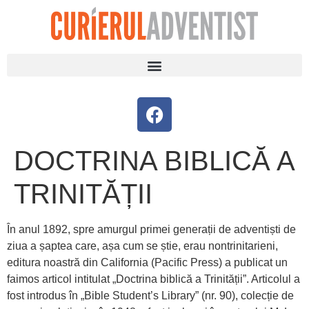
DOCTRINA BIBLICĂ A
TRINITĂȚII
În anul 1892, spre amurgul primei generații de adventiști de
ziua a șaptea care, așa cum se știe, erau nontrinitarieni,
editura noastră din California (Pacific Press) a publicat un
faimos articol intitulat „Doctrina biblică a Trinității”. Articolul a
fost introdus în „Bible Student’s Library” (nr. 90), colecție de