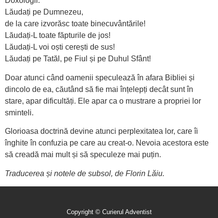
Doxologii:
Lăudați pe Dumnezeu,
de la care izvorăsc toate binecuvântările!
Lăudați-L toate făpturile de jos!
Lăudați-L voi oști cerești de sus!
Lăudați pe Tatăl, pe Fiul și pe Duhul Sfânt!
Doar atunci când oamenii speculează în afara Bibliei și
dincolo de ea, căutând să fie mai înțelepți decât sunt în
stare, apar dificultăți. Ele apar ca o mustrare a propriei lor
sminteli.
Glorioasa doctrină devine atunci perplexitatea lor, care îi
înghite în confuzia pe care au creat-o. Nevoia acestora este
să creadă mai mult și să speculeze mai puțin.
Traducerea și notele de subsol, de Florin Lăiu.
Copyright © Curierul Adventist