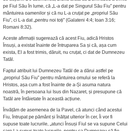
pe Fiul Său în lume, că „L-a dat pe Singurul Său Fiu” pentru
mântuirea oamenilor și că nu L-a cruțat pe „propriul Său
Fiu”, ci L-a dat „pentru noi toți” (Galateni 4:4; Ioan 3:16;
Romani 8:32).
Aceste afirmații sugerează că acest Fiu, adică Hristos
Însuși, a existat înainte de întruparea Sa și că, așa cum
exista, El a fost trimis, dăruit, nu cruțat, ci dat de Dumnezeu
Tatăl.
Faptul atribuit lui Dumnezeu Tatăl de a dărui astfel pe
„propriul Său Fiu” pentru mântuirea omului se referă la
Hristos, așa cum a fost înainte de a-Și asuma natura
noastră, în persoana lui Isus din Nazaret, și presupune că
Tatăl are întâietate în această acțiune.
Învățăm de asemenea de la Pavel, că atunci când acestui
Fiu, întrupat pe pământ și înălțat ulterior în cer, Îi vor fi
supuse toate lucrurile, „atunci Însuși Fiul se va supune Celui
care I-a supus toate lucrurile, pentru ca Dumnezeu să fie