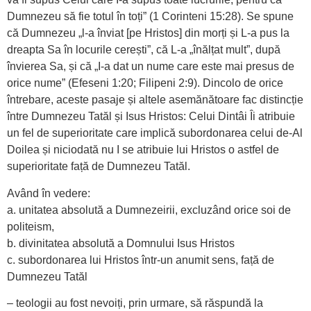
Dumnezeu să fie totul în toți” (1 Corinteni 15:28). Se spune
că Dumnezeu „l-a înviat [pe Hristos] din morți și L-a pus la
dreapta Sa în locurile cerești”, că L-a „înălțat mult”, după
învierea Sa, și că „I-a dat un nume care este mai presus de
orice nume” (Efeseni 1:20; Filipeni 2:9). Dincolo de orice
întrebare, aceste pasaje și altele asemănătoare fac distincție
între Dumnezeu Tatăl și Isus Hristos: Celui Dintâi Îi atribuie
un fel de superioritate care implică subordonarea celui de-Al
Doilea și niciodată nu I se atribuie lui Hristos o astfel de
superioritate față de Dumnezeu Tatăl.
Având în vedere:
a. unitatea absolută a Dumnezeirii, excluzând orice soi de
politeism,
b. divinitatea absolută a Domnului Isus Hristos
c. subordonarea lui Hristos într-un anumit sens, față de
Dumnezeu Tatăl
– teologii au fost nevoiți, prin urmare, să răspundă la