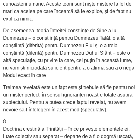
cunoașterii umane. Aceste teorii sunt niște mistere la fel de
mari ca acelea pe care încearcă să le explice, și de fapt nu
explică nimic.
De asemenea, teoria întreitei conștiințe de Sine a lui
Dumnezeu – o conștiință pentru Dumnezeu Tatăl, o altă
conștiință (diferită) pentru Dumnezeu Fiul și o a treia
conștiință (diferită) pentru Dumnezeu Duhul Sfânt – este o
altă speculație, cu privire la care, cel puțin în această lume,
nu vom ști niciodată suficient pentru a o afirma sau a o nega.
Modul exact în care
Treimea revelată este un fapt este și trebuie să fie pentru noi
un mister perfect, în sensul ignoranței noastre totale asupra
subiectului. Pentru a putea crede faptul revelat, nu avem
nevoie să-l înțelegem în acest mod (speculativ).
8
Doctrina creștină a Trinității – în ce privește elementele ei,
luate colectiv sau separat – departe de a fi o dogmă uscată,