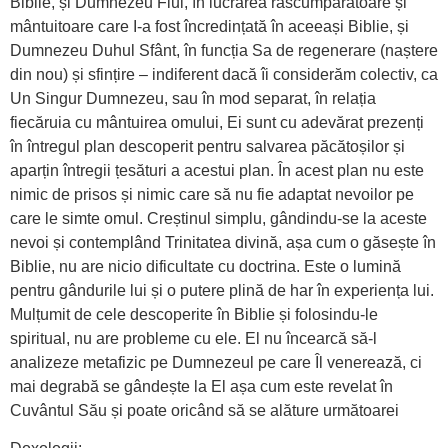
Biblie, și Dumnezeu Fiul, în lucrarea răscumpărătoare și
mântuitoare care I-a fost încredințată în aceeași Biblie, și
Dumnezeu Duhul Sfânt, în funcția Sa de regenerare (naștere
din nou) și sfințire – indiferent dacă îi considerăm colectiv, ca
Un Singur Dumnezeu, sau în mod separat, în relația
fiecăruia cu mântuirea omului, Ei sunt cu adevărat prezenți
în întregul plan descoperit pentru salvarea păcătoșilor și
aparțin întregii țesături a acestui plan. În acest plan nu este
nimic de prisos și nimic care să nu fie adaptat nevoilor pe
care le simte omul. Creștinul simplu, gândindu-se la aceste
nevoi și contemplând Trinitatea divină, așa cum o găsește în
Biblie, nu are nicio dificultate cu doctrina. Este o lumină
pentru gândurile lui și o putere plină de har în experiența lui.
Mulțumit de cele descoperite în Biblie și folosindu-le
spiritual, nu are probleme cu ele. El nu încearcă să-l
analizeze metafizic pe Dumnezeul pe care Îl venerează, ci
mai degrabă se gândește la El așa cum este revelat în
Cuvântul Său și poate oricând să se alăture următoarei